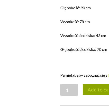
Głębokość: 90 cm
Wysokość: 78 cm
Wysokość siedziska: 43 cm
Głębokość siedziska: 70 cm
Pamiętaj, aby zapoznać się z
Sofa
Add to ca
Patchwork
Chesterfield
dwuosobowa.