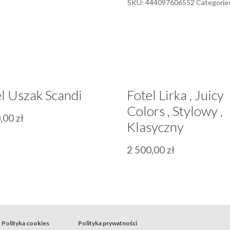
SKU:
444097606552
Categorie
quantity
l Uszak Scandi
Fotel Lirka , Juicy
Colors , Stylowy ,
0,00
zł
Klasyczny
2 500,00
zł
Polityka cookies
Polityka prywatności