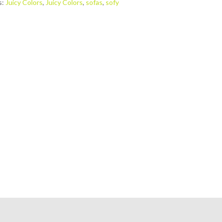
s:
Juicy Colors
,
Juicy Colors
,
sofas
,
sofy