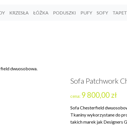
DY
KRZESŁA
ŁÓŻKA
PODUSZKI
PUFY
SOFY
TAPE
rfield dwuosobowa.
Sofa Patchwork C
9 800,00
zł
cena:
Sofa Chesterfield dwuosobow
Tkaniny wykorzystane do pro
takich marek jak Designers Gu