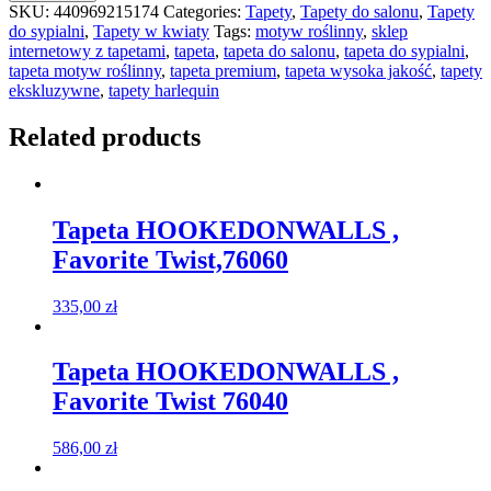
SKU:
440969215174
Categories:
Tapety
,
Tapety do salonu
,
Tapety
do sypialni
,
Tapety w kwiaty
Tags:
motyw roślinny
,
sklep
internetowy z tapetami
,
tapeta
,
tapeta do salonu
,
tapeta do sypialni
,
tapeta motyw roślinny
,
tapeta premium
,
tapeta wysoka jakość
,
tapety
ekskluzywne
,
tapety harlequin
Related products
Tapeta HOOKEDONWALLS ,
Favorite Twist,76060
335,00
zł
Tapeta HOOKEDONWALLS ,
Favorite Twist 76040
586,00
zł