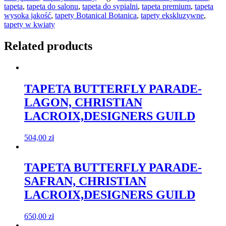
tapeta
,
tapeta do salonu
,
tapeta do sypialni
,
tapeta premium
,
tapeta
wysoka jakość
,
tapety Botanical Botanica
,
tapety ekskluzywne
,
tapety w kwiaty
Related products
TAPETA BUTTERFLY PARADE-
LAGON, CHRISTIAN
LACROIX,DESIGNERS GUILD
504,00
zł
TAPETA BUTTERFLY PARADE-
SAFRAN, CHRISTIAN
LACROIX,DESIGNERS GUILD
650,00
zł