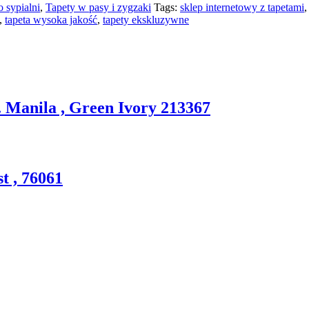
 sypialni
,
Tapety w pasy i zygzaki
Tags:
sklep internetowy z tapetami
,
tapeta wysoka jakość
,
tapety ekskluzywne
. Manila , Green Ivory 213367
t , 76061