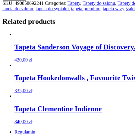
SKU:
490858692241
Categories:
Tapety
,
Tapety do salonu
,
Tapety do
tapeta do salonu
,
tapeta do sypialni
,
tapeta premium
,
tapeta w zygzaki
Related products
Tapeta Sanderson Voyage of Discovery
420,00
zł
Tapeta Hookedonwalls , Favourite Twis
335,00
zł
Tapeta Clementine Indienne
840,00
zł
Regulamin