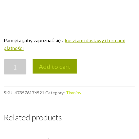
Pamiętaj, aby zapoznać się z
kosztami dostawy i formami
płatności
Tkanina
Add to cart
Amity
quantity
SKU:
473576176521
Category:
Tkaniny
Related products