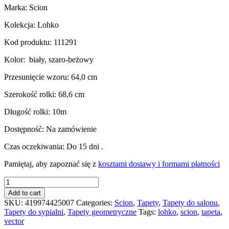
Marka: Scion
Kolekcja: Lohko
Kod produktu: 111291
Kolor: biały, szaro-beżowy
Przesunięcie wzoru: 64,0 cm
Szerokość rolki: 68,6 cm
Długość rolki: 10m
Dostępność: Na zamówienie
Czas oczekiwania: Do 15 dni .
Pamiętaj, aby zapoznać się z
kosztami dostawy i formami płatności
Tapeta
Lohko,
Add to cart
Lohko,
SKU:
419974425007
Categories:
Scion
,
Tapety
,
Tapety do salonu
,
Scion
Tapety do sypialni
,
Tapety geometryczne
Tags:
lohko
,
scion
,
tapeta
,
quantity
vector